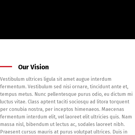
Our Vision
Vestibulum ultrices ligula sit amet augue interdum
fermentum. Vestibulum sed nisi ornare, tincidunt ante et,
tempus metus. Nunc pellentesque purus odio, eu dictum mi
luctus vitae. Class aptent taciti sociosqu ad litora torquent
per conubia nostra, per inceptos himenaeos. Maecenas
fermentum interdum elit, vel laoreet elit ultricies quis. Nam
massa nisl, bibendum ut lectus ac, sodales laoreet nibh.
Praesent cursus mauris at purus volutpat ultrices. Duis in